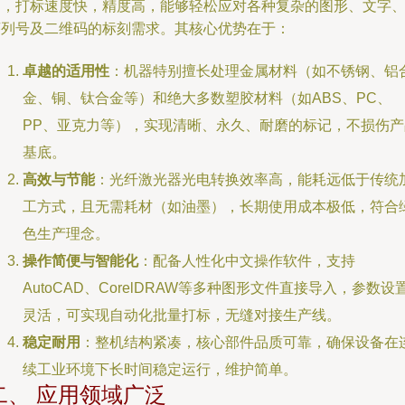
定，打标速度快，精度高，能够轻松应对各种复杂的图形、文字
序列号及二维码的标刻需求。其核心优势在于：
卓越的适用性
：机器特别擅长处理金属材料（如不锈钢、铝
金、铜、钛合金等）和绝大多数塑胶材料（如ABS、PC、
PP、亚克力等），实现清晰、永久、耐磨的标记，不损伤产
基底。
高效与节能
：光纤激光器光电转换效率高，能耗远低于传统
工方式，且无需耗材（如油墨），长期使用成本极低，符合
色生产理念。
操作简便与智能化
：配备人性化中文操作软件，支持
AutoCAD、CorelDRAW等多种图形文件直接导入，参数设
灵活，可实现自动化批量打标，无缝对接生产线。
稳定耐用
：整机结构紧凑，核心部件品质可靠，确保设备在
续工业环境下长时间稳定运行，维护简单。
二、 应用领域广泛