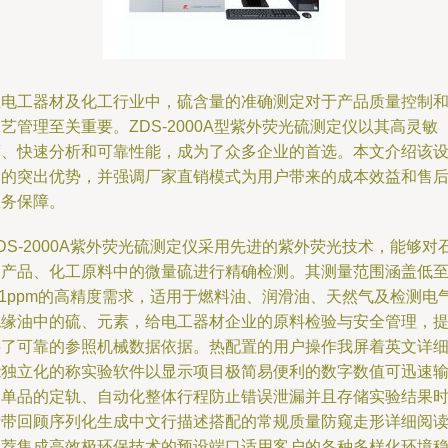
在电工器材及化工行业中，硫含量的准确测定对于产品质量控制
艺管理至关重要。ZDS-2000A型紫外荧光硫测定仪以其高灵敏
度、快速分析和可靠性能，成为了众多企业的首选。本文介绍该
备的突出优势，并强调厂家直销模式为用户带来的成本效益和售
服务保障。
DS-2000A紫外荧光硫测定仪采用先进的紫外荧光技术，能够对
油产品、化工原料中的微量硫进行精确检测。其测量范围涵盖低
.1ppm的高精度需求，适用于燃料油、润滑油、天然气及检测电
绝缘油中的硫、元素，给电工器材企业的原料检验与安全管理，
供了可靠的参照机械数据依据。热配置的用户操作我屏着英文详
能独立化的称实验软件以显示项目极简易便利的数字数值可迅速
出单品的定轨、自动化整体行程防止错误泄漏并且存储实验结果
附带回顾序列化生成中文行描述搭配的常规质量防窥走形详细阅
推荐集成高效极环保技术的预设端口适用客户的各种多样化环境